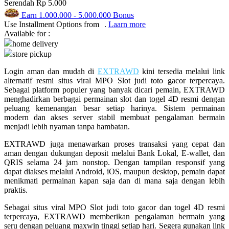
Serendah
Rp 5.000
Q
Earn
1.000.000
-
5.000.000
Bonus
Use Installment Options from
.
Laarn more
Available for :
QV Baby
home delivery
store pickup
R
Login aman dan mudah di
EXTRAWD
kini tersedia melalui link
Real Shades
alternatif resmi situs viral MPO Slot judi toto gacor terpercaya.
Sebagai platform populer yang banyak dicari pemain, EXTRAWD
Red Castle
menghadirkan berbagai permainan slot dan togel 4D resmi dengan
peluang kemenangan besar setiap harinya. Sistem permainan
Ribbon Madness
modern dan akses server stabil membuat pengalaman bermain
menjadi lebih nyaman tanpa hambatan.
S
EXTRAWD juga menawarkan proses transaksi yang cepat dan
Sebamed
aman dengan dukungan deposit melalui Bank Lokal, E-wallet, dan
QRIS selama 24 jam nonstop. Dengan tampilan responsif yang
Silver Cross
dapat diakses melalui Android, iOS, maupun desktop, pemain dapat
menikmati permainan kapan saja dan di mana saja dengan lebih
Simply Idea
praktis.
Skip Hop
Sebagai situs viral MPO Slot judi toto gacor dan togel 4D resmi
terpercaya, EXTRAWD memberikan pengalaman bermain yang
Spectra
seru dengan peluang maxwin tinggi setiap hari. Segera gunakan link