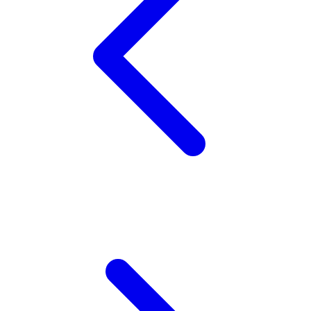
Xootz
Y
Yamatoya
Z
Zaxy
Zoggs
0-9
4Moms
59S