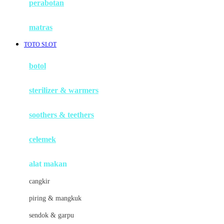
perabotan
Happy Tummy
Hauck
matras
Havaianas
TOTO SLOT
Hegen
botol
Hot Wheels
sterilizer & warmers
Hybrid
soothers & teethers
I
Inlacta DHA
celemek
Interlac
alat makan
Ivenet
cangkir
J
piring & mangkuk
Jack N Jill
sendok & garpu