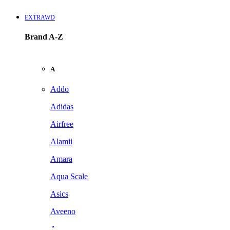
EXTRAWD
Brand A-Z
A
Addo
Adidas
Airfree
Alamii
Amara
Aqua Scale
Asics
Aveeno
Awan